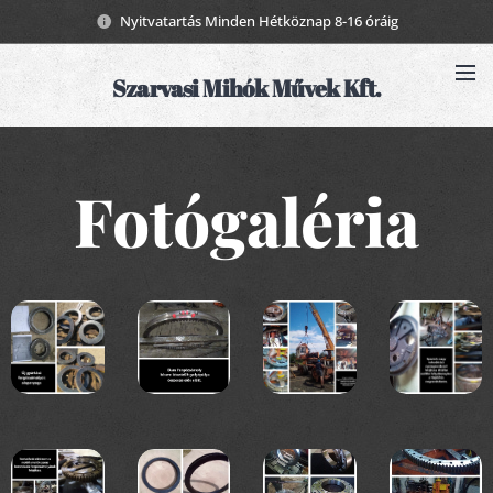
Nyitvatartás Minden Hétköznap 8-16 óráig
Szarvasi Mihók Művek Kft.
Fotógaléria