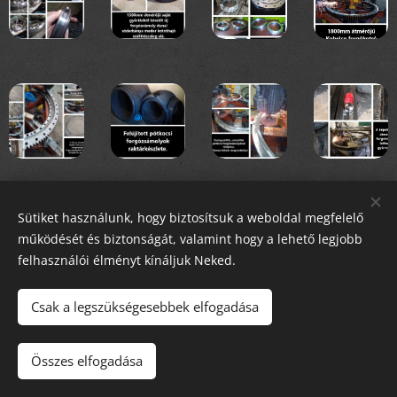
Sütiket használunk, hogy biztosítsuk a weboldal megfelelő
működését és biztonságát, valamint hogy a lehető legjobb
felhasználói élményt kínáljuk Neked.
Csak a legszükségesebbek elfogadása
Nyitvatartás: Minden Hétköznap 8:00 - 16:00
óráig
Összes elfogadása
Sütik